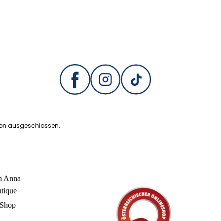
ion ausgeschlossen.
in Anna
utique
 Shop
n