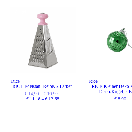
Angebot
Rice
Rice
RICE Edelstahl-Reibe, 2 Farben
RICE Kleiner Deko-
Disco-Kugel, 2 F
€
14,90
–
€
16,90
€
11,18
–
€
12,68
€
8,90