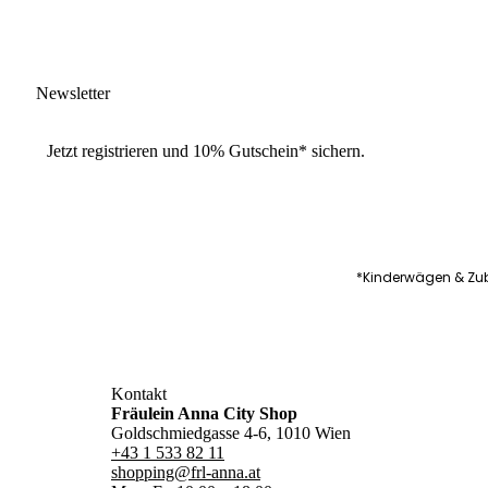
Newsletter
Jetzt
registrieren
und
10% Gutschein
* sichern.
*Kinderwägen & Zub
Kontakt
Fräulein Anna City Shop
Goldschmiedgasse 4-6, 1010 Wien
+43 1 533 82 11
shopping@frl-anna.at