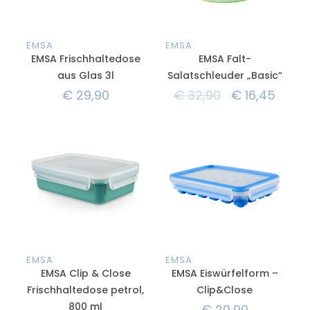
EMSA
EMSA
EMSA Frischhaltedose
EMSA Falt-
aus Glas 3l
Salatschleuder „Basic“
€
29,90
€
32,90
€
16,45
EMSA
EMSA
EMSA Clip & Close
EMSA Eiswürfelform –
Frischhaltedose petrol,
Clip&Close
800 ml
€
20,90