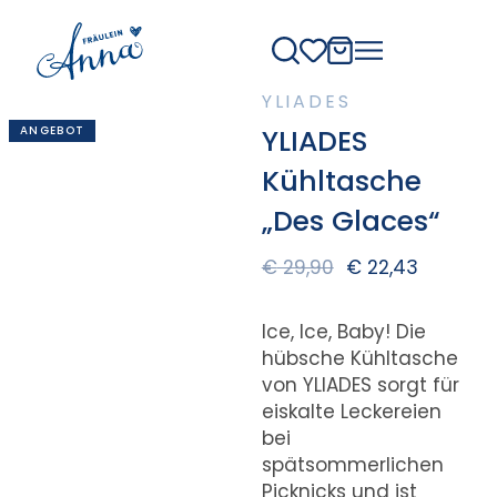
YLIADES
ANGEBOT
YLIADES
Kühltasche
„Des Glaces“
€
29,90
€
22,43
Ice, Ice, Baby! Die
hübsche Kühltasche
von YLIADES sorgt für
eiskalte Leckereien
bei
spätsommerlichen
Picknicks und ist