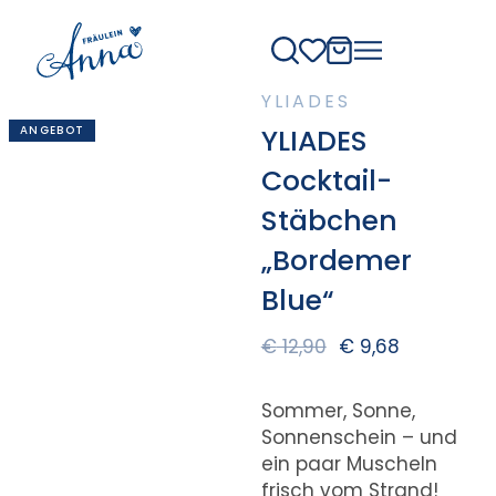
YLIADES
ANGEBOT
YLIADES
Cocktail-
Stäbchen
„Bordemer
Blue“
€
12,90
€
9,68
Sommer, Sonne,
Sonnenschein – und
ein paar Muscheln
frisch vom Strand!