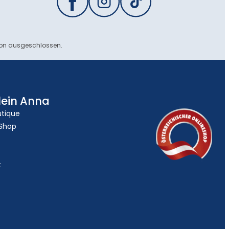
ion ausgeschlossen.
lein Anna
utique
 Shop
t