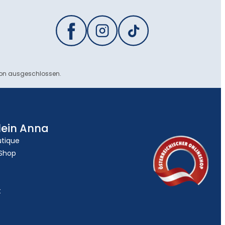
ion ausgeschlossen.
lein Anna
utique
 Shop
t