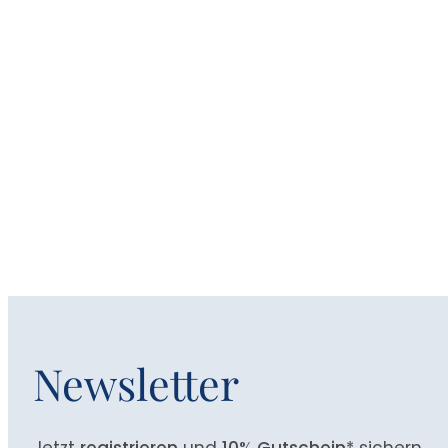
Newsletter
Jetzt
registrieren
und
10% Gutschein
* sichern.