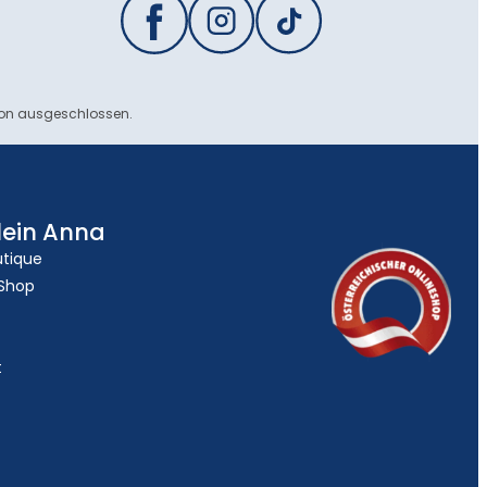
ion ausgeschlossen.
lein Anna
utique
 Shop
t