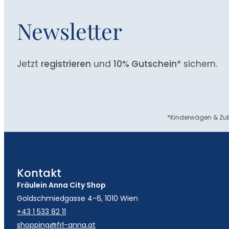
Newsletter
Jetzt
registrieren
und
10% Gutschein
* sichern.
*Kinderwägen & Zub
Kontakt
Fräulein Anna City Shop
Goldschmiedgasse 4-6, 1010 Wien
+43 1 533 82 11
shopping@frl-anna.at