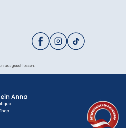
ion ausgeschlossen.
lein Anna
utique
 Shop