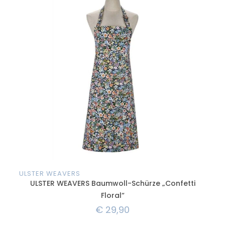
ULSTER WEAVERS
ULS
ULSTER WEAVERS Baumwoll-Schürze „Confetti
U
Floral“
€
29,90