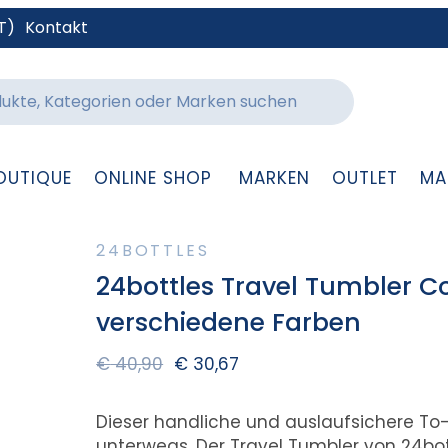
T)
Kontakt
OUTIQUE
ONLINE SHOP
MARKEN
OUTLET
MA
24BOTTLES
24bottles Travel Tumbler C
verschiedene Farben
€
40,90
€
30,67
Dieser handliche und auslaufsichere To-
unterwegs. Der Travel Tumbler von 24bot