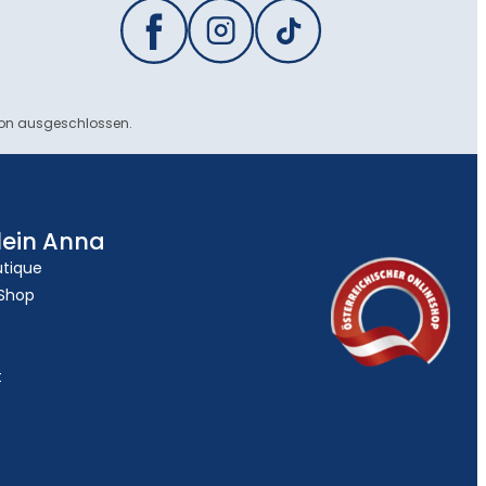
ion ausgeschlossen.
lein Anna
utique
 Shop
t