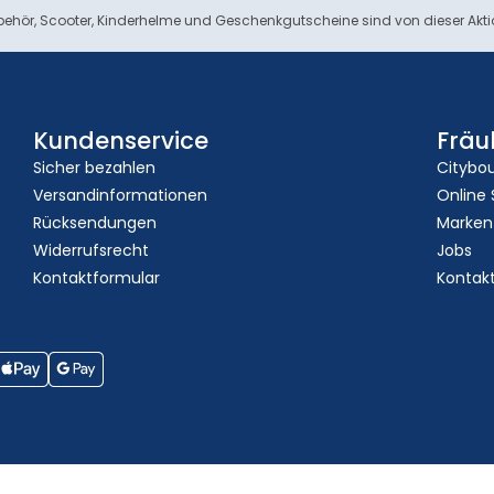
ehör, Scooter, Kinderhelme und Geschenkgutscheine sind von dieser Akt
Kundenservice
Fräu
Sicher bezahlen
Citybo
Versandinformationen
Online
Rücksendungen
Marken
Widerrufsrecht
Jobs
Kontaktformular
Kontak