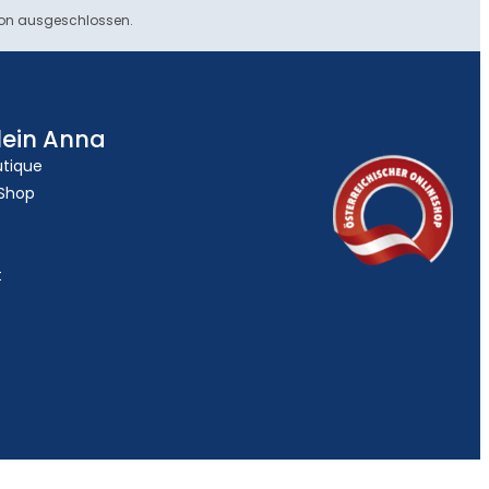
ion ausgeschlossen.
lein Anna
utique
 Shop
t