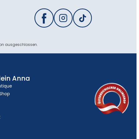
ion ausgeschlossen.
lein Anna
utique
 Shop
t