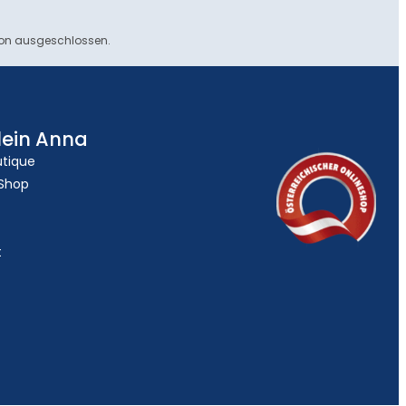
ion ausgeschlossen.
lein Anna
utique
 Shop
t