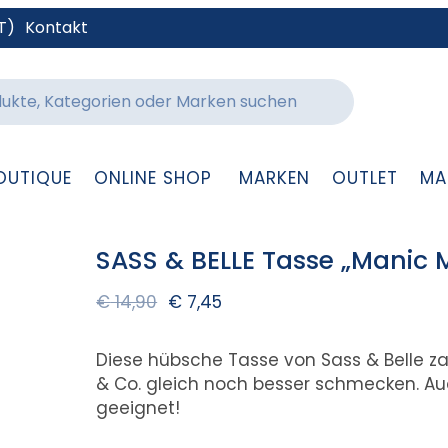
T)
Kontakt
OUTIQUE
ONLINE SHOP
MARKEN
OUTLET
MA
SASS & BELLE Tasse „Manic
€
14,90
€
7,45
Diese hübsche Tasse von Sass & Belle zau
& Co. gleich noch besser schmecken. Au
geeignet!