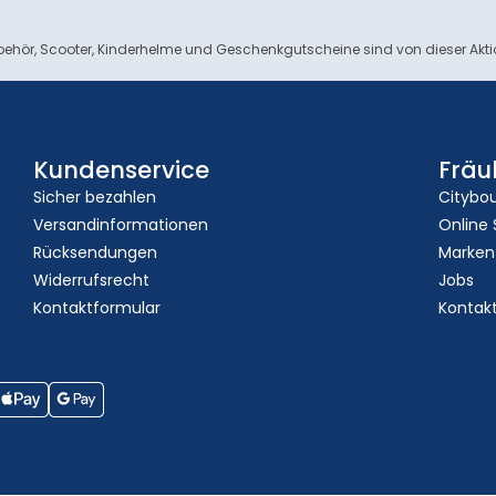
ehör, Scooter, Kinderhelme und Geschenkgutscheine sind von dieser Akt
Kundenservice
Fräu
Sicher bezahlen
Citybo
Versandinformationen
Online
Rücksendungen
Marken
Widerrufsrecht
Jobs
Kontaktformular
Kontak