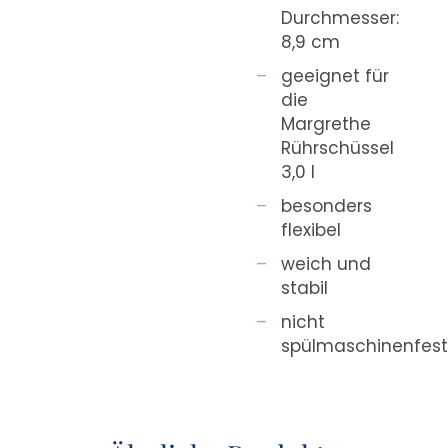
Durchmesser:
8,9 cm
geeignet für
die
Margrethe
Rührschüssel
3,0 l
besonders
flexibel
weich und
stabil
nicht
spülmaschinenfes