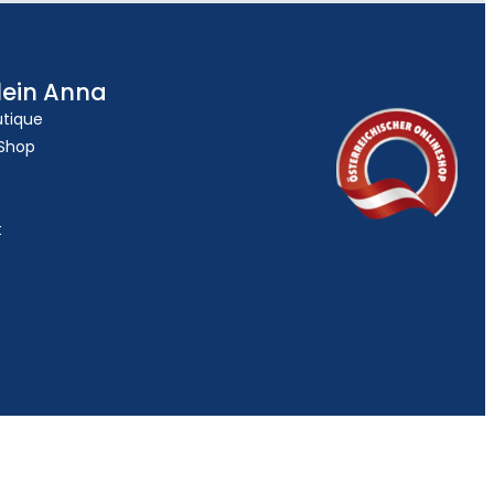
lein Anna
utique
 Shop
t