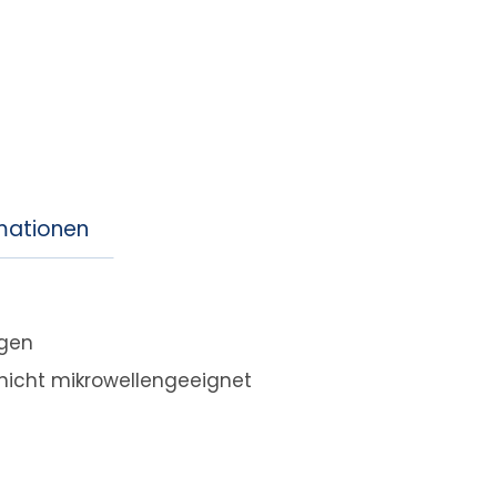
rmationen
igen
 nicht mikrowellengeeignet