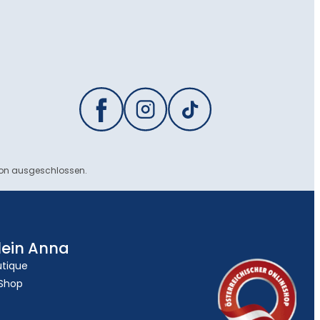
ion ausgeschlossen.
lein Anna
utique
 Shop