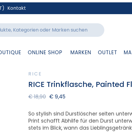
T)
Kontakt
OUTIQUE
ONLINE SHOP
MARKEN
OUTLET
MA
RICE
RICE Trinkflasche, Painted F
€
18,90
€
9,45
So stylish sind Durstlöscher selten unter
Print schafft Abhilfe für den Durst un
stets im Blick, wann das Lieblingsgeträn