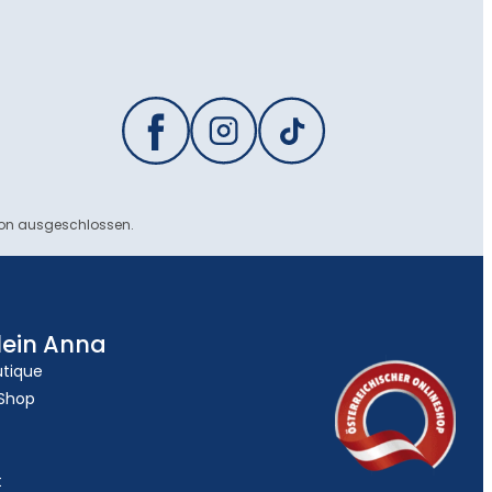
ion ausgeschlossen.
lein Anna
utique
 Shop
t