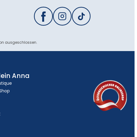
ion ausgeschlossen.
lein Anna
utique
 Shop
t