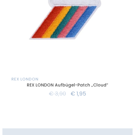
REX LONDON
REX
REX LONDON Aufbügel-Patch „Cloud“
RE
€
3,90
€
1,95