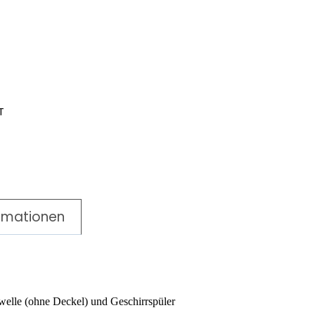
T
ormationen
owelle (ohne Deckel) und Geschirrspüler