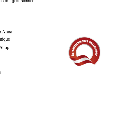
ion ausgeschlossen.
in Anna
utique
 Shop
n
t