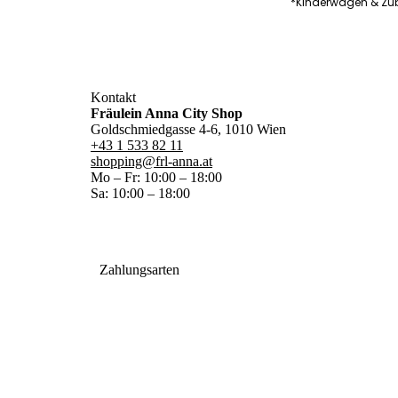
*Kinderwägen & Zub
Kontakt
Fräulein Anna City Shop
Goldschmiedgasse 4-6, 1010 Wien
+43 1 533 82 11
shopping@frl-anna.at
Mo – Fr: 10:00 – 18:00
Sa: 10:00 – 18:00
Zahlungsarten