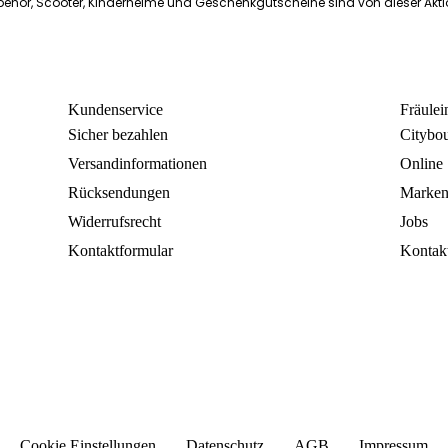
ehör, Scooter, Kinderhelme und Geschenkgutscheine sind von dieser Akt
Kundenservice
Fräule
Sicher bezahlen
Citybo
Versandinformationen
Online
Rücksendungen
Marke
Widerrufsrecht
Jobs
Kontaktformular
Kontak
Cookie Einstellungen
Datenschutz
AGB
Impressum