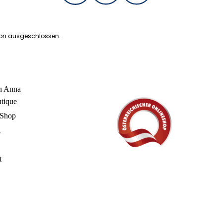
ion ausgeschlossen.
in Anna
utique
 Shop
n
t