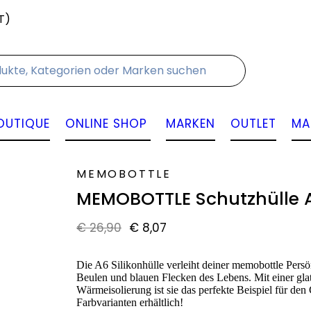
T)
Kontakt
OUTIQUE
ONLINE SHOP
MARKEN
OUTLET
MA
MEMOBOTTLE
MEMOBOTTLE Schutzhülle 
€
26,90
€
8,07
Die A6 Silikonhülle verleiht deiner memobottle Persön
Beulen und blauen Flecken des Lebens. Mit einer glat
Wärmeisolierung ist sie das perfekte Beispiel für den
Farbvarianten erhältlich!