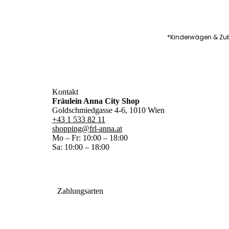
*Kinderwägen & Zub
Kontakt
Fräulein Anna City Shop
Goldschmiedgasse 4-6, 1010 Wien
+43 1 533 82 11
shopping@frl-anna.at
Mo – Fr: 10:00 – 18:00
Sa: 10:00 – 18:00
Zahlungsarten