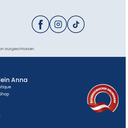
ion ausgeschlossen.
lein Anna
utique
 Shop
t