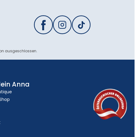
ion ausgeschlossen.
lein Anna
utique
 Shop
t