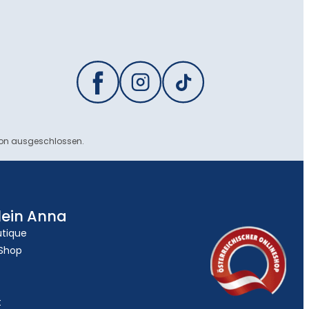
ion ausgeschlossen.
lein Anna
utique
 Shop
t