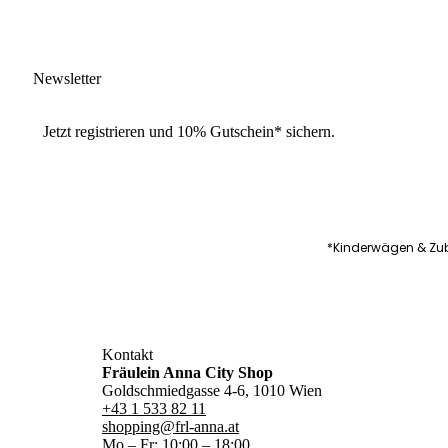
Newsletter
Jetzt
registrieren
und
10% Gutschein
* sichern.
*Kinderwägen & Zub
Kontakt
Fräulein Anna City Shop
Goldschmiedgasse 4-6, 1010 Wien
+43 1 533 82 11
shopping@frl-anna.at
Mo – Fr: 10:00 – 18:00