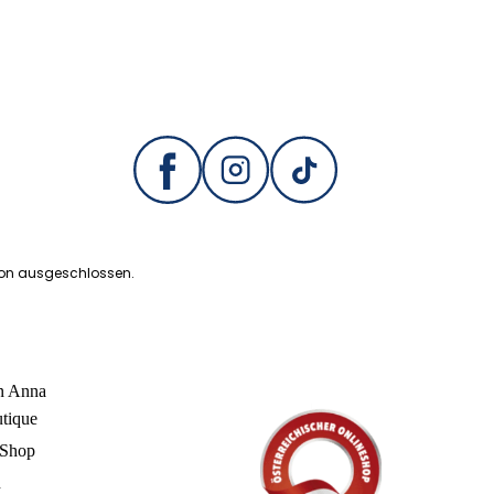
ion ausgeschlossen.
in Anna
utique
 Shop
n