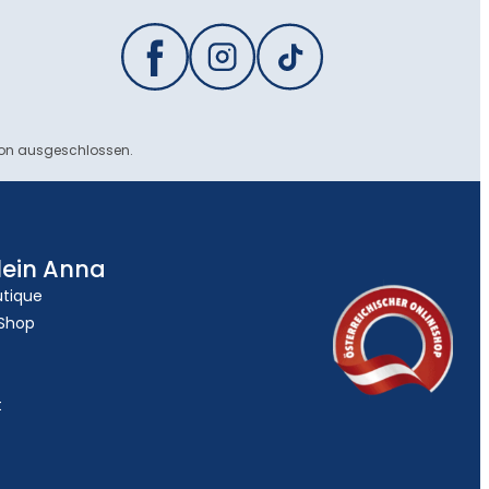
ion ausgeschlossen.
lein Anna
utique
 Shop
t