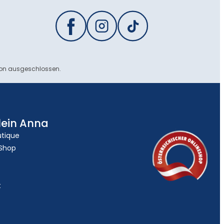
ion ausgeschlossen.
lein Anna
utique
 Shop
t