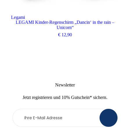
Legami
Leg
LEGAMI Kinder-Regenschirm „Dancin‘ in the rain –
Unicorn“
€
12,90
Newsletter
Jetzt
registrieren
und
10% Gutschein
* sichern.
Newsletter
>
Anmeldung