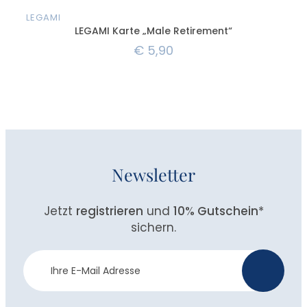
LEGAMI
LEG
LEGAMI Karte „Male Retirement“
€
5,90
Newsletter
Jetzt
registrieren
und
10% Gutschein
*
sichern.
Newsletter
>
Anmeldung