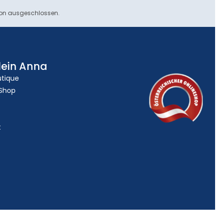
ion ausgeschlossen.
lein Anna
utique
 Shop
t