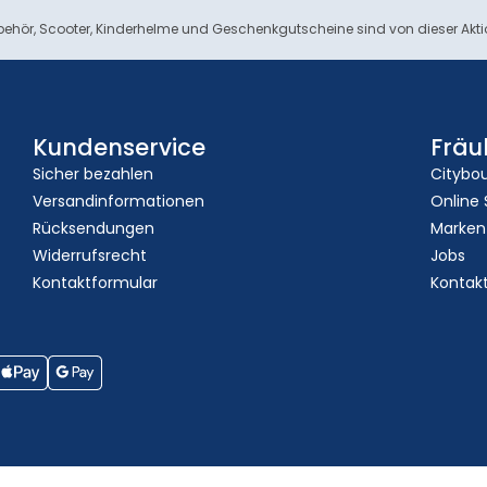
ehör, Scooter, Kinderhelme und Geschenkgutscheine sind von dieser Akt
Kundenservice
Fräu
Sicher bezahlen
Citybo
Versandinformationen
Online
Rücksendungen
Marken
Widerrufsrecht
Jobs
Kontaktformular
Kontak