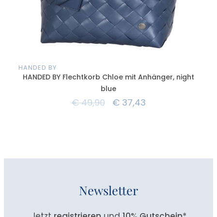
HANDED BY
HAN
HANDED BY Flechtkorb Chloe mit Anhänger, night
blue
€
49,90
€
37,43
Newsletter
Jetzt
registrieren
und
10% Gutschein
*