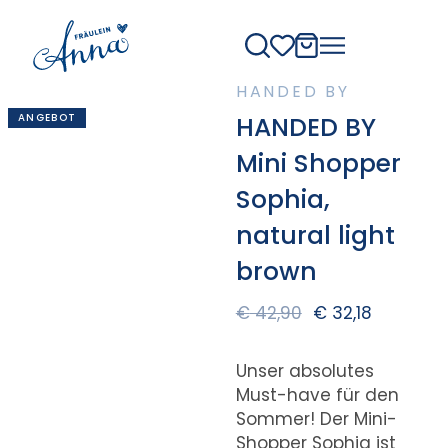
HANDED BY
ANGEBOT
HANDED BY
Mini Shopper
Sophia,
natural light
brown
€
42,90
€
32,18
Unser absolutes
Must-have für den
Sommer! Der Mini-
Shopper Sophia ist