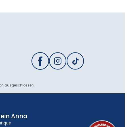
ion ausgeschlossen.
lein Anna
utique