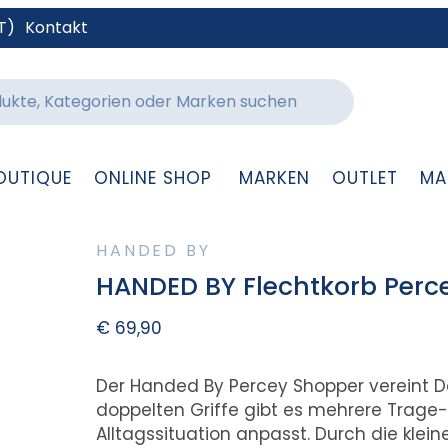
T)
Kontakt
OUTIQUE
ONLINE SHOP
MARKEN
OUTLET
MA
HANDED BY
HANDED BY Flechtkorb Perc
€
69,90
Der Handed By Percey Shopper vereint D
doppelten Griffe gibt es mehrere Trage-M
Alltagssituation anpasst. Durch die klei