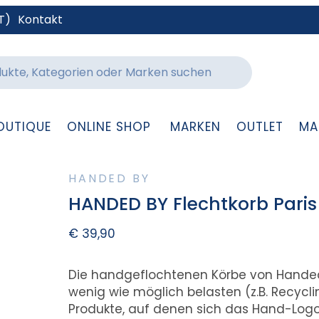
T)
Kontakt
OUTIQUE
ONLINE SHOP
MARKEN
OUTLET
MA
HANDED BY
HANDED BY Flechtkorb Pari
€
39,90
Die handgeflochtenen Körbe von Handed 
wenig wie möglich belasten (z.B. Recycl
Produkte, auf denen sich das Hand-Logo