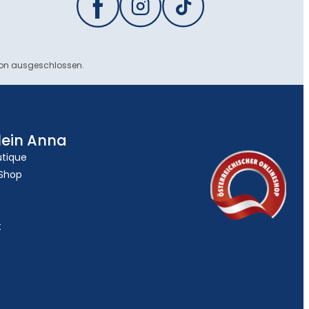
ion ausgeschlossen.
lein Anna
utique
 Shop
t