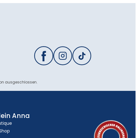
ion ausgeschlossen.
lein Anna
utique
 Shop