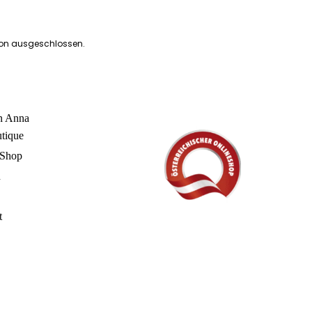
ion ausgeschlossen.
in Anna
utique
 Shop
n
t