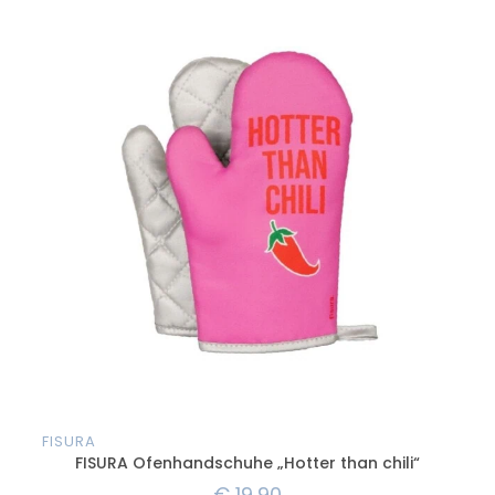
AN
FISURA
FIS
FISURA Ofenhandschuhe „Hotter than chili“
€
19,90