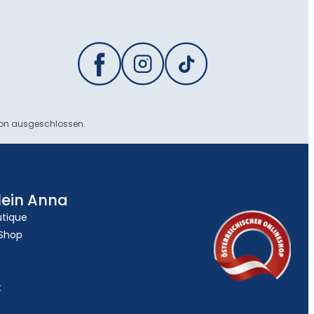
ion ausgeschlossen.
lein Anna
utique
 Shop
t