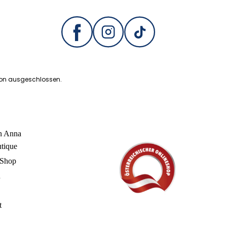
ion ausgeschlossen.
in Anna
utique
 Shop
n
t