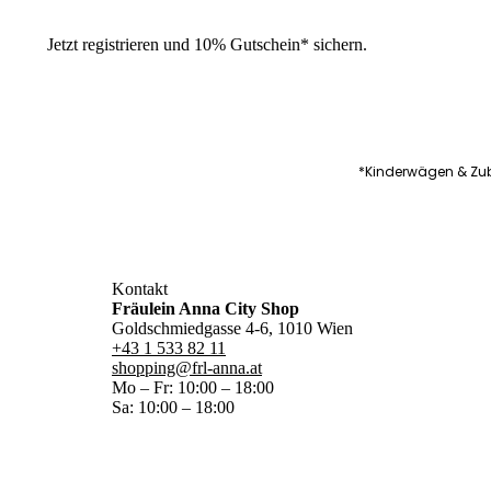
Jetzt
registrieren
und
10% Gutschein
* sichern.
*Kinderwägen & Zub
Kontakt
Fräulein Anna City Shop
Goldschmiedgasse 4-6, 1010 Wien
+43 1 533 82 11
shopping@frl-anna.at
Mo – Fr: 10:00 – 18:00
Sa: 10:00 – 18:00