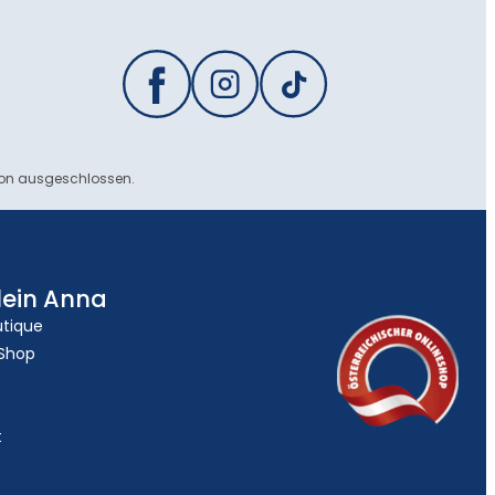
ion ausgeschlossen.
lein Anna
utique
 Shop
t