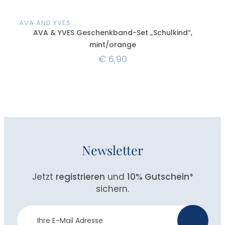
AVA AND YVES
AVA
AVA & YVES Geschenkband-Set „Schulkind“,
mint/orange
€
6,90
Newsletter
Jetzt
registrieren
und
10% Gutschein
*
sichern.
Newsletter
>
Anmeldung