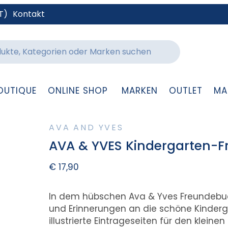
T)
Kontakt
OUTIQUE
ONLINE SHOP
MARKEN
OUTLET
MA
AVA AND YVES
AVA & YVES Kindergarten-F
€
17,90
In dem hübschen Ava & Yves Freundebuch 
und Erinnerungen an die schöne Kinderga
illustrierte Eintrageseiten für den kleine