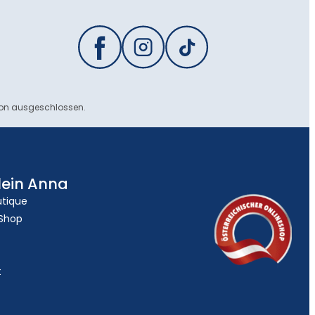
ion ausgeschlossen.
lein Anna
utique
 Shop
t