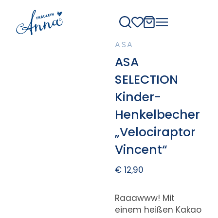
ASA
ASA
SELECTION
Kinder-
Henkelbecher
„Velociraptor
Vincent“
€
12,90
Raaawww! Mit
einem heißen Kakao