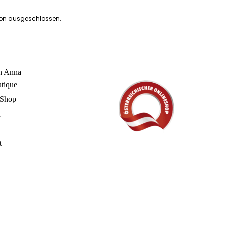
ion ausgeschlossen.
in Anna
utique
 Shop
n
t