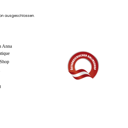
ion ausgeschlossen.
in Anna
utique
 Shop
n
t