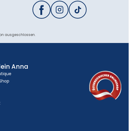
ion ausgeschlossen.
lein Anna
utique
 Shop
t