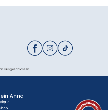
ion ausgeschlossen.
lein Anna
utique
 Shop