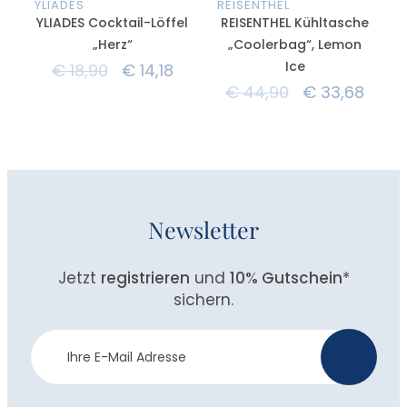
YLIADES
REISENTHEL
YLIADES Cocktail-Löffel
REISENTHEL Kühltasche
„Herz“
„Coolerbag“, Lemon
Ice
€
18,90
€
14,18
€
44,90
€
33,68
Newsletter
Jetzt
registrieren
und
10% Gutschein
*
sichern.
Newsletter
>
Anmeldung