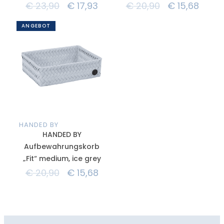
€
23,90
€
17,93
€
20,90
€
15,68
ANGEBOT
HANDED BY
HANDED BY
Aufbewahrungskorb
„Fit“ medium, ice grey
€
20,90
€
15,68