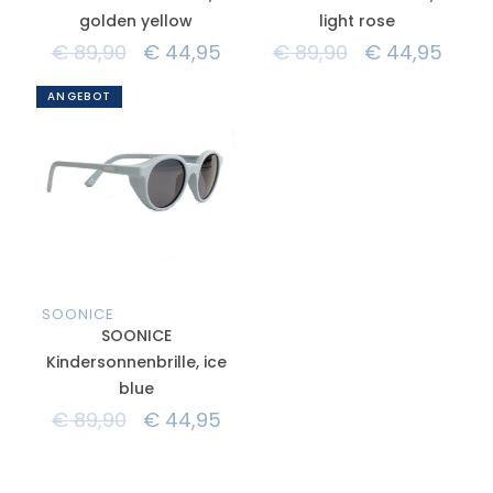
golden yellow
light rose
€
89,90
€
44,95
€
89,90
€
44,95
ANGEBOT
SOONICE
SOONICE
Kindersonnenbrille, ice
blue
€
89,90
€
44,95