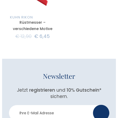
KUHN RIKON
Rüstmesser –
verschiedene Motive
€
12,90
€
6,45
Newsletter
Jetzt
registrieren
und
10% Gutschein
*
sichern.
Newsletter
>
Anmeldung